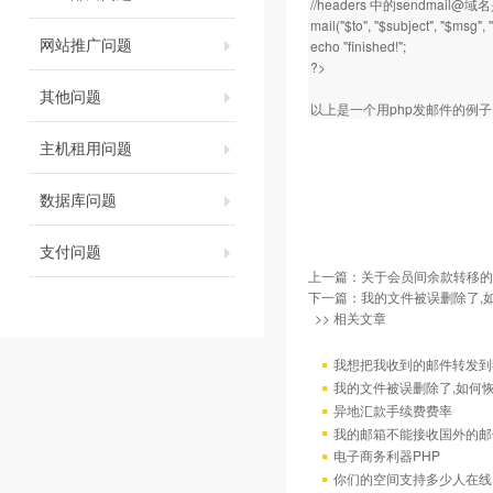
//headers 中的sendm
mail("$to", "$subject", "$msg",
网站推广问题
echo "finished!";
?>
其他问题
以上是一个用php发邮件的例
主机租用问题
数据库问题
支付问题
上一篇：
关于会员间余款转移的
下一篇：
我的文件被误删除了,
>> 相关文章
我想把我收到的邮件转发到我
我的文件被误删除了,如何
异地汇款手续费费率
我的邮箱不能接收国外的邮
电子商务利器PHP
你们的空间支持多少人在线