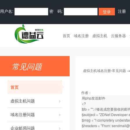
用户名:
密 码:
注册
首页
域名注册
虚拟主机
云服务器
常见问题
虚拟主机域名注册-常见问题
首页
作者：
用php发送邮件
虚拟主机问题
<?
$to = ""; //修改成您要接收的
域名注册问题
$subject = "ZDNet Developer
$msg = "I completely under
$headers = "From:
sendmail@
企业邮局问题