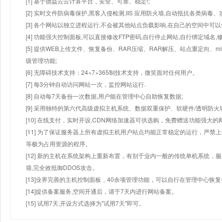
[1] 基于德益云云计算平台，安全、可靠、稳定!;
[2] 实时文件防病毒保护,黑客入侵检测,IIS 应用防火墙,自动抵抗各类病毒、
[3] 各个网站以独立进程运行,不会被其他站点负载影响,在自己的空间中可以使用
[4] 功能强大控制面板,可以直接修改FTP密码,自行停止网站,自行绑定域名,
[5] 提供WEB上传文件、恢复备份、RAR压缩、RAR解压、站点重定向
级管理功能;
[6] 无障碍技术支持：24×7×365制技术支持，微笑面对任何用户。
[7] 每3分钟自动访问网站一次，监控网站运行.
[8] 自动每7天备份一次数据,用户能在管理中心自助恢复数据;
[9] 采用独特的第六代高级虚拟主机系统、数据双重保护、软硬件/透明防火
[10] 在线支付，实时开设,CDN网络加速器可供选购，免费赠送功能强大
[11] 为了保证服务器上所有虚拟主机用户站点均能正常稳定的运行，严禁上
等极为占用资源的程序。
[12] 新的主机在系统架构上重新布置，有别于业内一般的传统单机系统，
墙,完全效抵御DDOS攻击。
[13]业界完善的主机控制面板，40余项管理功能，可以自行在管理中心恢
[14]提供备案服务,空间开通后，请于7天内进行网站备案。
[15] 试用7天.开设方式选择为"试用7天"即可。