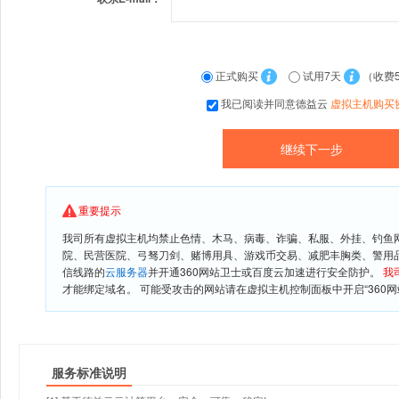
正式购买
试用7天
（收费
我已阅读并同意德益云
虚拟主机购买
重要提示
我司所有虚拟主机均禁止色情、木马、病毒、诈骗、私服、外挂、钓鱼
院、民营医院、弓驽刀剑、赌博用具、游戏币交易、减肥丰胸类、警用
信线路的
云服务器
并开通360网站卫士或百度云加速进行安全防护。
我
才能绑定域名。 可能受攻击的网站请在虚拟主机控制面板中开启“360网
服务标准说明