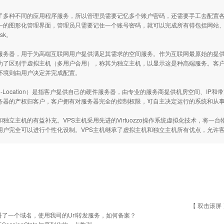
了多种不同的应用程序服务，所以管理员需要记忆多个账户密码，还需要手工去配置
一的图形化管理界面，管理员只需要记住一个账号密码，就可以完成所有得包括网站、
sk。
服务器，用于为高端互联网用户提供满足其需求的空间服务。作为互联网最原始的提供
为了区别于虚拟主机（多用户合用），称其为独立主机，以显示这是种高端服务。客
环境则由用户决定并完成配置。
r Co-Location）是指客户提供自己的硬件服务器，由专业的服务商提供机房空间、
务器的产权归客户，客户拥有对服务器完全的控制权限，可自主决定运行的系统和从事
和独立主机的有益补充。VPS主机采用先进的Virtuozzo操作系统虚拟化技术，将
用户完全可以进行个性化设制。VPS主机继承了虚拟主机和独立主机所有优点，允许
【 双击滚屏 
了一个域名，使用我司的Url转发服务，如何备案？