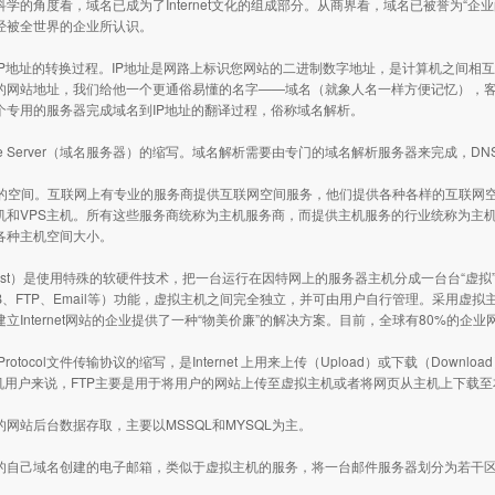
学的角度看，域名已成为了Internet文化的组成部分。从商界看，域名已被誉为“企
经被全世界的企业所认识。
IP地址的转换过程。IP地址是网路上标识您网站的二进制数字地址，是计算机之间相
的网站地址，我们给他一个更通俗易懂的名字——域名（就象人名一样方便记忆），
个专用的服务器完成域名到IP地址的翻译过程，俗称域名解析。
Name Server（域名服务器）的缩写。域名解析需要由专门的域名解析服务器来完成，
站的空间。互联网上有专业的服务商提供互联网空间服务，他们提供各种各样的互联网
机和VPS主机。所有这些服务商统称为主机服务商，而提供主机服务的行业统称为主
各种主机空间大小。
al Host）是使用特殊的软硬件技术，把一台运行在因特网上的服务器主机分成一台台“
器（WEB、FTP、Email等）功能，虚拟主机之间完全独立，并可由用户自行管理。采
立Internet网站的企业提供了一种“物美价廉”的解决方案。目前，全球有80%的企
nsport Protocol文件传输协议的缩写，是Internet 上用来上传（Upload）或下
主机用户来说，FTP主要是用于将用户的网站上传至虚拟主机或者将网页从主机上下载
网站后台数据存取，主要以MSSQL和MYSQL为主。
的自己域名创建的电子邮箱，类似于虚拟主机的服务，将一台邮件服务器划分为若干