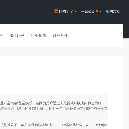
购物车
平台公告
帮助文档
0
5
序
SSL证书
企业邮箱
商标注册
企业产品/形象甚至娱乐。连网的用户通过浏览器就可以访问和使用服
能方便普通用户记忆和持续访问。同时一个网站还必须在网络中有一个存
形式是以若干个英文字母和数字组成，由“.”分隔成几部分，如abc.com就