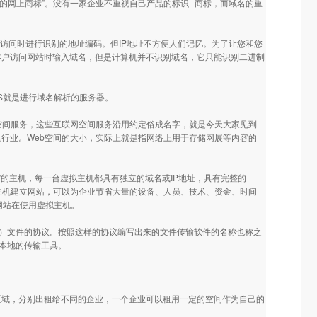
业的网上商标”。没有一家企业不重视自己产品的标识--商标，而域名的重
互访问时进行识别的地址编码。但IP地址不方便人们记忆。为了让您和您
客户访问网站时输入域名，但是计算机并不识别域名，它只能识别二进制
DNS就是进行域名解析的服务器。
空间服务，这些互联网空间服务沿用约定俗成名字，就是今天大家见到
机行业。Web空间的大小，实际上就是指网络上用于存储网展等内容的
虚拟”的主机，每一台虚拟主机都具有独立的域名或IP地址，具有完整的
用虚拟主机建立网站，可以为企业节省大量的设备、人员、技术、资金、时间
业网站在使用虚拟主机。
载（Download）文件的协议。按照这样的协议编写出来的文件传输软件的名称也称之
至本地的传输工具。
区域，分别出租给不同的企业，一个企业可以租用一定的空间作为自己的