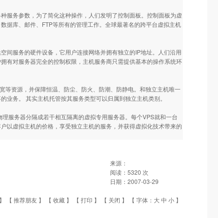
各种服务参数，为了简化这种操作，人们发明了控制面板。控制面板为虚
数据库、邮件、FTP等所有的管理工作。全球最著名的跨平台虚拟主机
空间服务的硬件设备，它用户连接网络并拥有独立的IP地址。人们沿用
户拥有对服务器完全的控制权限，主机服务商只需提供基本的操作系统环
IP和带宽等资源，并保障恒温、防尘、防火、防潮、防静电。和独立主机唯一
的业务。 其实主机托管按其服务类型可以归属到独立主机类别。
一台物理服务器分隔成若干相互隔离的虚拟专用服务器。每个VPS就和一台
客户以虚拟主机的价格，享受独立主机的服务，并获得虚拟化技术带来的
来源：
阅读：
5320
次
日期：
2007-03-29
】 【
推荐朋友
】 【
收藏
】 【
打印
】 【
关闭
】 【 字体：
大
中
小
】