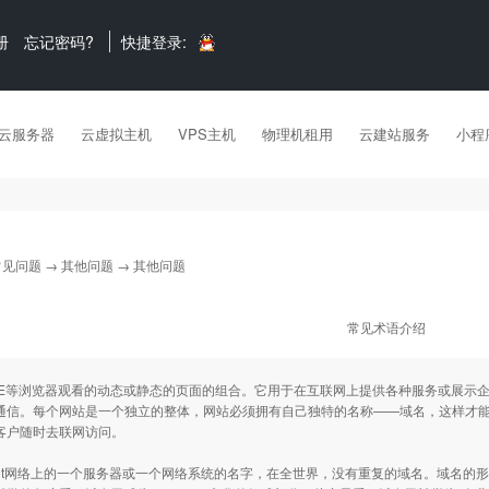
册
忘记密码?
快捷登录:
云服务器
云虚拟主机
VPS主机
物理机租用
云建站服务
小程
常见问题
→
其他问题
→ 其他问题
常见术语介绍
IE等浏览器观看的动态或静态的页面的组合。它用于在互联网上提供各种服务或展示
通信。每个网站是一个独立的整体，网站必须拥有自己独特的名称——域名，这样才
客户随时去联网访问。
Internet网络上的一个服务器或一个网络系统的名字，在全世界，没有重复的域名。域名的