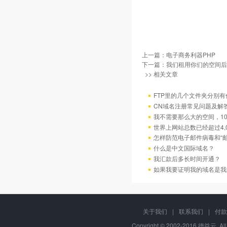
上一篇：
电子商务利器PHP
下一篇：
我们租用你们的空间后
>> 相关文章
FTP里的几个文件夹分别有
CN域名注册常见问题及解
我不需要那么大的空间，10
世界上网站总数已经超过4,
怎样防范电子邮件病毒和“邮
什么是中文国际域名？
我汇款后多长时间开通？
如果我要证明我的域名是我
关于我们
|
联系我们
|
付款
Copyright © 2002-2016 德益云, Al