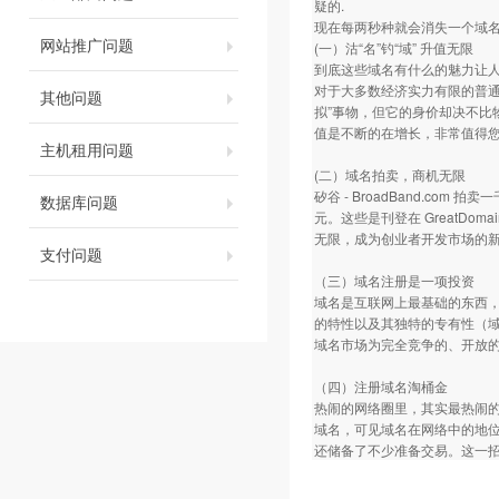
疑的.
现在每两秒种就会消失一个域名
网站推广问题
(一）沽“名”钓“域” 升值无限
到底这些域名有什么的魅力让
对于大多数经济实力有限的普通
其他问题
拟”事物，但它的身价却决不
值是不断的在增长，非常值得
主机租用问题
(二）域名拍卖，商机无限
矽谷 - BroadBand.com
数据库问题
元。这些是刊登在 GreatDo
无限，成为创业者开发市场的
支付问题
（三）域名注册是一项投资
域名是互联网上最基础的东西
的特性以及其独特的专有性（
域名市场为完全竞争的、开放
（四）注册域名淘桶金
热闹的网络圈里，其实最热闹
域名，可见域名在网络中的地
还储备了不少准备交易。这一