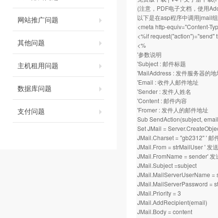
(注意，PDF电子文档，使用Adobe 
以下是在asp程序中调用jmai
网站推广问题
<meta http-equiv="Content-Typ
<%if request("action")="send"
其他问题
<%
'参数说明
'Subject : 邮件标题
主机租用问题
'MailAddress : 发件服务器的地址
'Email : 收件人邮件地址
数据库问题
'Sender : 发件人姓名
'Content : 邮件内容
'Fromer : 发件人的邮件地址
支付问题
Sub SendAction(subject, email,
Set JMail = Server.CreateObje
JMail.Charset = "gb2312"
JMail.From = strMailUser '
JMail.FromName = sender
JMail.Subject =subject
JMail.MailServerUserName
JMail.MailServerPassword 
JMail.Priority = 3
JMail.AddRecipient(email)
JMail.Body = content