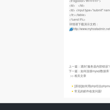
<tr bgcolor="#FFFFFF">
<td> </td>
<td> <input type="submit" na
</tr></table>
<%end if%>
详情请下载演示文档：
http://www.myhostadmin.net/
上一篇：
遇到“服务器内部错误”/h
下一篇：
如何连接mysql数据库
>> 相关文章
[原创]如何用php结合phpm
常见的邮件收发问题!