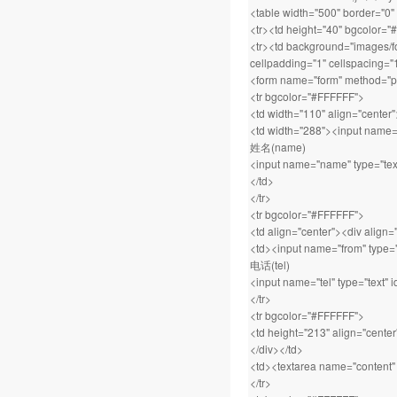
<table width="500" border="0"
<tr><td height="40" bgcolor
<tr><td background="images/fo
cellpadding="1" cellspacing="
<form name="form" method="po
<tr bgcolor="#FFFFFF">
<td width="110" align="center
<td width="288"><input name="ti
姓名(name)
<input name="name" type="tex
</td>
</tr>
<tr bgcolor="#FFFFFF">
<td align="center"><div alig
<td><input name="from" type="t
电话(tel)
<input name="tel" type="text" i
</tr>
<tr bgcolor="#FFFFFF">
<td height="213" align="cente
</div></td>
<td><textarea name="content" 
</tr>