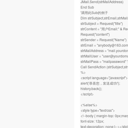
JMail.Send(strMailAddress)
End Sub
'调用此Sub的例子
Dim strSubject,strEmail,strMai
strSubject = Request("title")
strContent = "用户Email:" & Req
Request("content")
strSender = Request("Name")
strEmail = "anybody@1
strMailAddress = "mail.
strMailUser = "user@you
strMailPass = "mailpasswo
Call SendAction (strSubject,st
%>
<script language="
javascript
">
alert('恭喜您，发送成功!');
history.back();
</script>
<%else%>
<style type="text/css">
<!--body { margin-top: 0px;marg
font-size: 12px;
text-decoration: none;}--></sty